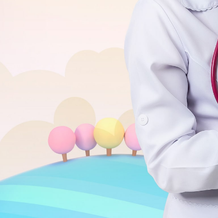
ura &
 geral