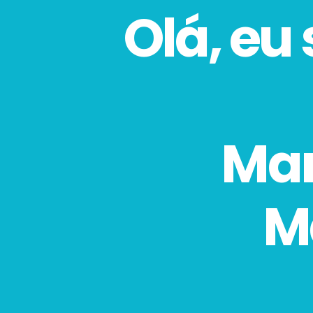
Olá, eu
Mar
M