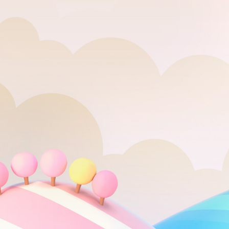
Puericult
Pediatria
Dos primeiros meses de vida até
a infância e adolescência.
AGENDAR CONSULTA