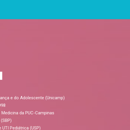
a
ança e do Adolescente (Unicamp)
998
e Medicina da PUC-Campinas
 (SBP)
e UTI Pediátrica (USP)