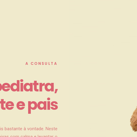
A CONSULTA
pediatra,
te e pais
ais bastante à vontade. Neste
eixas com calma e levantar o