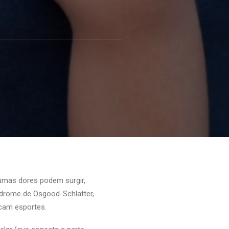
umas dores podem surgir,
ndrome de Osgood-Schlatter,
icam esportes.