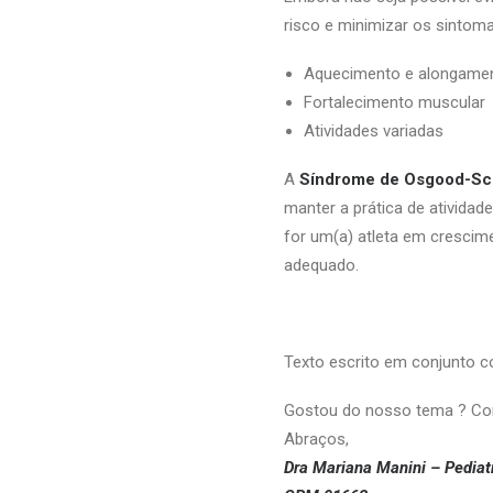
risco e minimizar os sintoma
Aquecimento e alongame
Fortalecimento muscular
Atividades variadas
A
Síndrome de Osgood-Sch
manter a prática de atividad
for um(a) atleta em crescim
adequado.
Texto escrito em conjunto c
Gostou do nosso tema ? Com
Abraços,
Dra Mariana Manini – Pedia