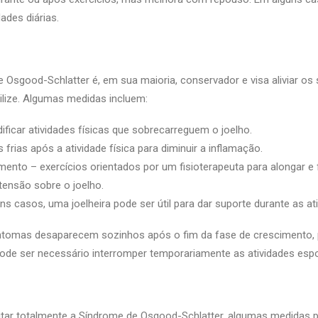
ades diárias.
 Osgood-Schlatter é, em sua maioria, conservador e visa aliviar os
lize. Algumas medidas incluem:
ficar atividades físicas que sobrecarreguem o joelho.
frias após a atividade física para diminuir a inflamação.
ento – exercícios orientados por um fisioterapeuta para alongar e
 tensão sobre o joelho.
ns casos, uma joelheira pode ser útil para dar suporte durante as ati
ntomas desaparecem sozinhos após o fim da fase de crescimento, p
ode ser necessário interromper temporariamente as atividades espo
itar totalmente a Síndrome de Osgood-Schlatter, algumas medidas p