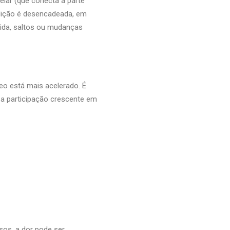
lar (que conecta a parte
ondição é desencadeada, em
rida, saltos ou mudanças
o está mais acelerado. É
 participação crescente em
os, a dor pode ser