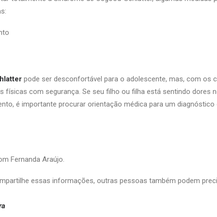
s:
nto
latter
pode ser desconfortável para o adolescente, mas, com os cu
es físicas com segurança. Se seu filho ou filha está sentindo dores 
ento, é importante procurar orientação médica para um diagnóstico
om Fernanda Araújo.
partilhe essas informações, outras pessoas também podem preci
tra