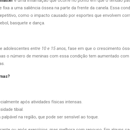
latter
é uma inflamação que ocorre no ponto em que o tendão pate
 se fixa a uma saliência óssea na parte da frente da canela. Essa c
 repetitivo, como o impacto causado por esportes que envolvem cor
ebol, basquete e dança.
 e adolescentes
entre 10 e 15 anos,
fase em que o crescimento ósse
s o número de meninas com essa condição tem aumentado com a
as.
omas?
cialmente após atividades físicas intensas.
idade tibial.
 palpável na região, que pode ser sensível ao toque.
rante ou após exercícios, mas melhora com repouso. Em alguns cas