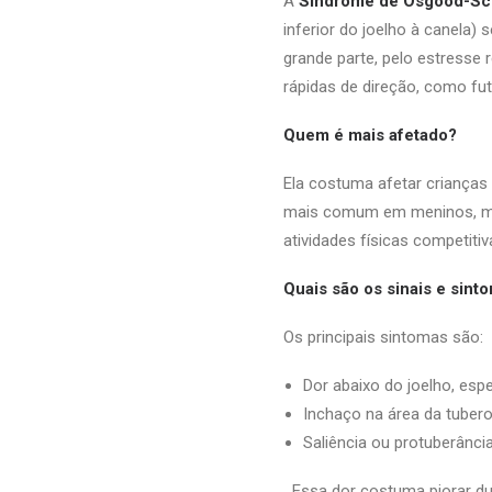
A
Síndrome de Osgood-Sch
inferior do joelho à canela)
grande parte, pelo estresse
rápidas de direção, como fut
Quem é mais afetado?
Ela costuma afetar crianças
mais comum em meninos, ma
atividades físicas competitiv
Quais são os sinais e sint
Os principais sintomas são:
Dor abaixo do joelho, espe
Inchaço na área da tuberos
Saliência ou protuberância
Essa dor costuma piorar du