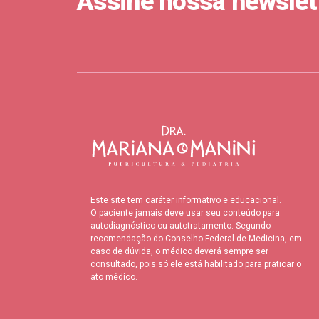
Assine nossa newslet
Este site tem caráter informativo e educacional.
O paciente jamais deve usar seu conteúdo para
autodiagnóstico ou autotratamento. Segundo
recomendação do Conselho Federal de Medicina, em
caso de dúvida, o médico deverá sempre ser
GERAL
COMPORTAMENTO
NUTRIÇÃO
consultado, pois só ele está habilitado para praticar o
ato médico.
Constipação intestinal – o qu
A constipação intestinal funcional é