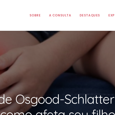
SOBRE
A CONSULTA
DESTAQUES
EXP
de Osgood-Schlatter:
como afeta seu filh