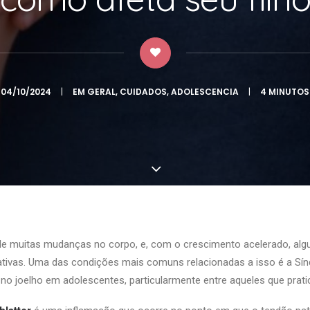
04/10/2024
|
EM
GERAL
,
CUIDADOS
,
ADOLESCENCIA
|
4 MINUTOS
de muitas mudanças no corpo, e, com o crescimento acelerado, alg
tivas. Uma das condições mais comuns relacionadas a isso é a Sí
no joelho em adolescentes, particularmente entre aqueles que prat