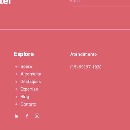
ter
Explore
Atendimento
Sobre
(19) 99197-1820.
A consulta
Destaques
Expertise
Blog
Contato
e fazer?
 um problema comum na infância, responsável…