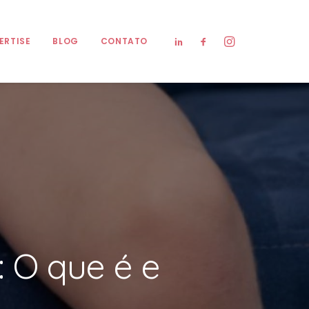
ERTISE
BLOG
CONTATO
 O que é e
o