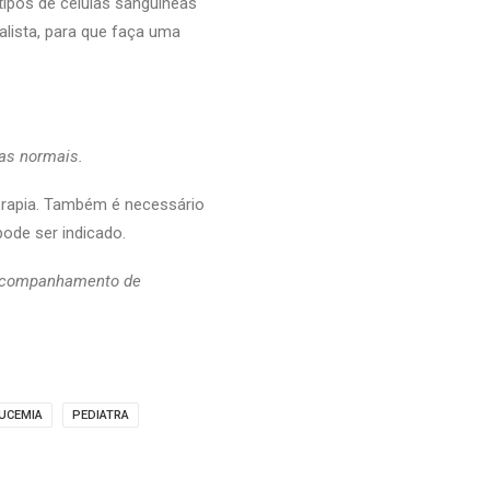
ipos de células sanguíneas
alista, para que faça uma
las normais.
rapia. Também é necessário
ode ser indicado.
 acompanhamento de
UCEMIA
PEDIATRA