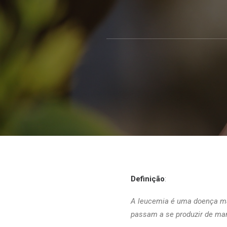
Definição
:
A leucemia é uma doença ma
passam a se produzir de ma