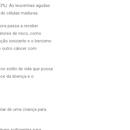
(3%). As leucemias agudas
 de células maduras.
sora passa a receber
atores de risco, como
ação ionizante e o benzeno
e outro câncer com
no estilo de vida que possa
oce da doença e o
riar de uma criança para
veis suficientes para