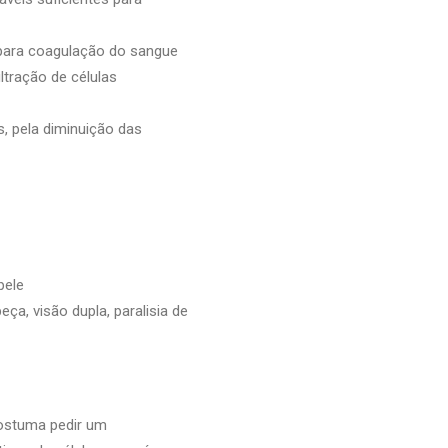
 para coagulação do sangue
tração de células
 pela diminuição das
pele
a, visão dupla, paralisia de
costuma pedir um