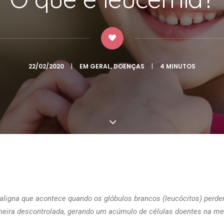
22/02/2020
|
EM
GERAL
,
DOENÇAS
|
4 MINUTOS
ligna que acontece quando os glóbulos brancos (leucócitos) perde
neira descontrolada, gerando um acúmulo de células doentes na me