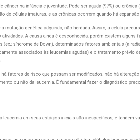
 câncer na infância e juventude. Pode ser aguda (97%) ou crônica 
ão de células imaturas, e as crônicas ocorrem quando há expansão
ma mutação genética adquirida, não herdada. Assim, a célula precur
s atividades. A causa ainda é desconhecida, porém existem alguns f
 (ex.: síndrome de Down), determinados fatores ambientais (a radi
amente associados às leucemias agudas) e o tratamento prévio d
.
 há fatores de risco que possam ser modificados, não há alteração 
imento ou não da leucemia. É fundamental fazer o diagnóstico prec
 leucemia em seus estágios iniciais são inespecíficos, e tendem va
graves, que ocorrem porque o corpo não tem glóbulos brancos saudá