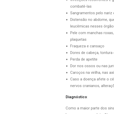
combatê-las
Sangramentos pelo nariz 
Distensão no abdome, que
leucêmicas nesses órgão
Pele com manchas roxas,
plaquetas
Fraqueza e cansaço
Dores de cabeça, tontura o
Perda de apetite
Dor nos ossos ou nas jun
Caroços na virilha, nas a
Caso a doença afete o cér
nervos cranianos, altera
Diagnóstico
:
Como a maior parte dos sina