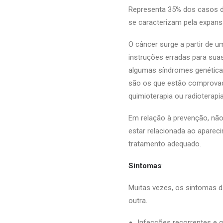
Representa 35% dos casos de
se caracterizam pela expans
O câncer surge a partir de u
instruções erradas para sua
algumas síndromes genéticas
são os que estão comprovad
quimioterapia ou radioterapia
Em relação à prevenção, não
estar relacionada ao aparec
tratamento adequado.
Sintomas
:
Muitas vezes, os sintomas da
outra.
Infecções recorrentes e 