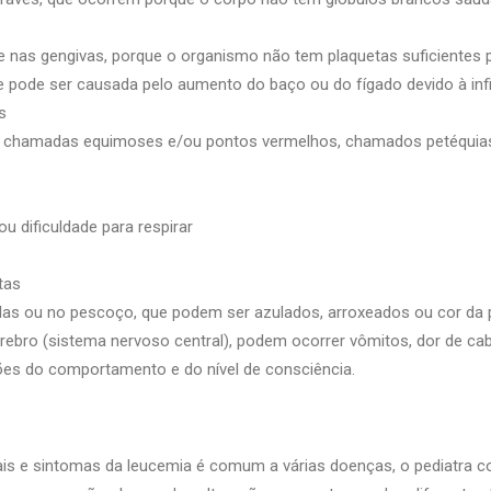
e nas gengivas, porque o organismo não tem plaquetas suficientes
 pode ser causada pelo aumento do baço ou do fígado devido à infil
s
 chamadas equimoses e/ou pontos vermelhos, chamados petéquias,
u dificuldade para respirar
tas
xilas ou no pescoço, que podem ser azulados, arroxeados ou cor da 
ebro (sistema nervoso central), podem ocorrer vômitos, dor de cabeç
ções do comportamento e do nível de consciência.
is e sintomas da leucemia é comum a várias doenças, o pediatra 