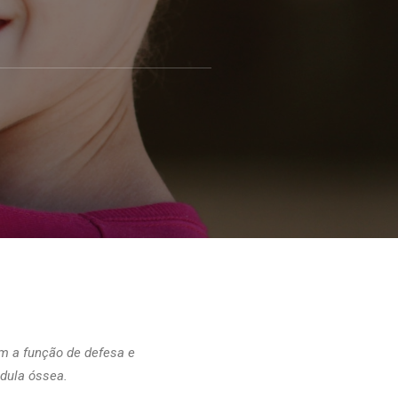
m a função de defesa e
dula óssea.