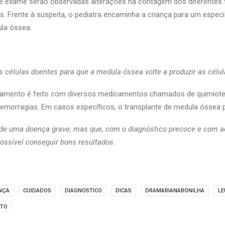
exame serão observadas alterações na contagem dos diferentes t
s. Frente à suspeita, o pediatra encaminha a criança para um especi
la óssea.
s células doentes para que a medula óssea volte a produzir as célu
tamento é feito com diversos medicamentos chamados de quimiote
hemorragias. Em casos específicos, o transplante de medula óssea p
 de uma doença grave, mas que, com o diagnóstico precoce e com
possível conseguir bons resultados.
NÇA
CUIDADOS
DIAGNOSTICO
DICAS
DRAMARIANABONILHA
LE
NTO